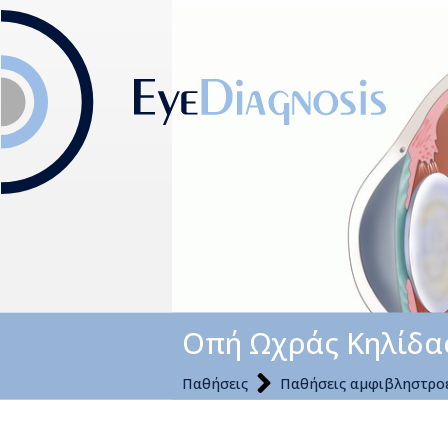
Οπή Ωχράς Κηλίδα
Παθήσεις
Παθήσεις αμφιβληστρο