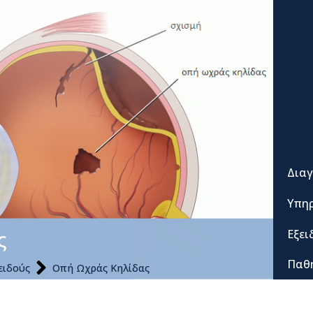
Διαγ
Υπηρ
ς
Εξει
Παθ
ειδούς
Οπή Ωχράς Κηλίδας