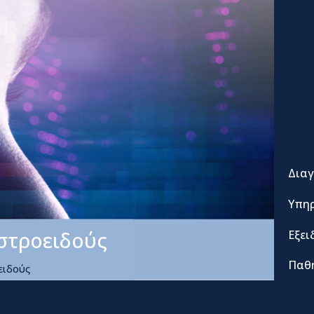
Διαγ
Υπηρ
στροειδούς
Εξει
Παθ
ειδούς