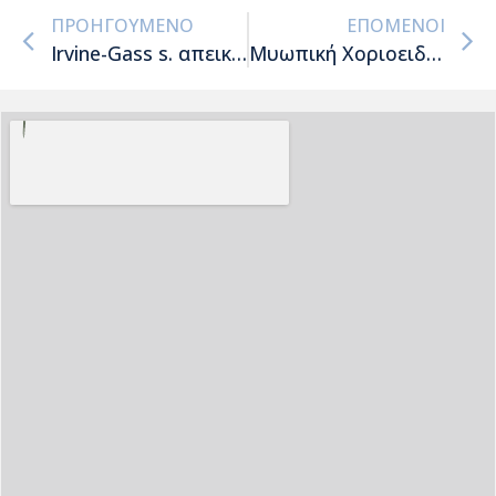
ΠΡΟΗΓΟΎΜΕΝΟ
ΕΠΌΜΕΝΟΙ
Irvine-Gass s. απεικόνιση με OCT-angio
Μυωπική Χοριοειδική Νεοαγγείωση: απεικόνιση με OCT-angio