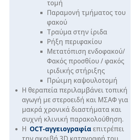
τομή
Παραμονή τμήματος του
φακού
Τραύμα στην ίριδα
Ρήξη περιφακίου
Μετατόπιση ενδοφακού/
Φακός προσθίου / φακός
ιριδικής στήριξης
Πρώιμη καψουλοτομή
Η θεραπεία περιλαμβάνει τοπική
αγωγή με στεροειδή και ΜΣΑΦ για
μακρά χρονικά διαστήματα και
συχνή κλινική παρακολούθηση.
Η
OCT-αγγειογραφία
επιτρέπει
την ακριβή 3D καταγραφή του