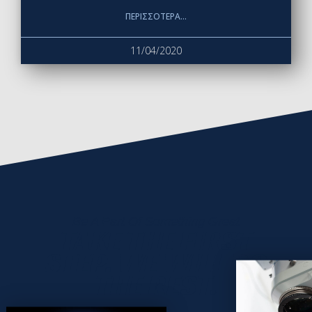
ΠΕΡΙΣΣΌΤΕΡΑ...
11/04/2020
Be A Part Of Something Great
TAKE THE FIRST
STEP. WE WILL DO
THE REST.