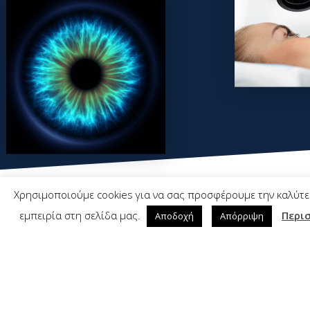
Χρησιμοποιούμε cookies για να σας προσφέρουμε την καλύτ
εμπειρία στη σελίδα μας.
Περι
Αποδοχή
Απόρριψη